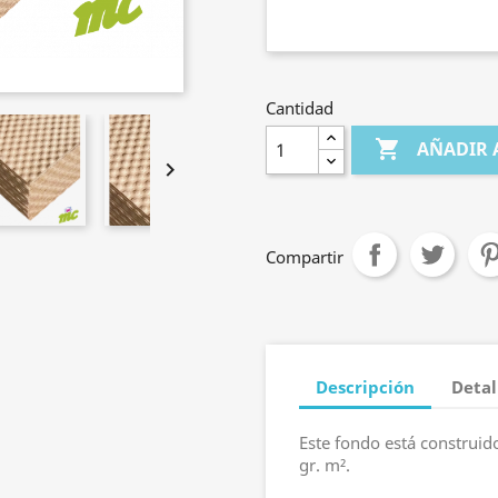
Cantidad

AÑADIR 

Compartir
Descripción
Detal
Este fondo está construid
gr. m².