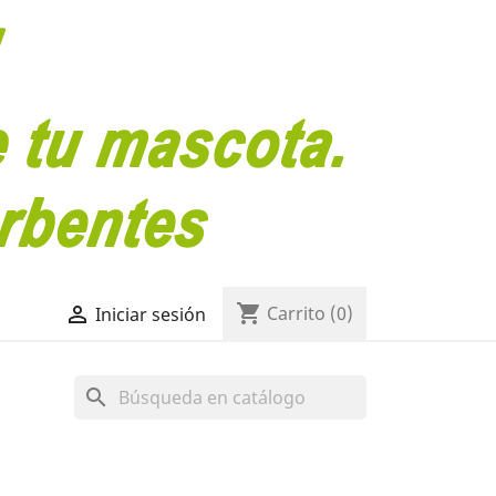
shopping_cart

Carrito
(0)
Iniciar sesión
search